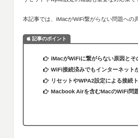
本記事では、iMacがWiFi繋がらない問題
記事のポイント
iMacがWiFiに繋がらない原因と
WiFi接続済みでもインターネット
リセットやWPA2設定による接続
Macbook Airを含むMacのWiF