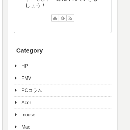
しょう！
Category
HP
FMV
PCコラム
Acer
mouse
Mac