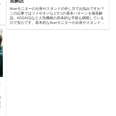
底解説
ン
Acerモニターの台座やスタンドの外し方でお悩みですか？
この記事ではツメやネジなど3つの基本パターンを徹底解
ニ
説。KG241Qなど人気機種の具体的な手順も網羅している
自
ので安心です。基本的なAcerモニターの台座やスタンドの
外し方をマスターし、モニターアーム設置を実現しましょ
う。
ら
事
検
羅
製