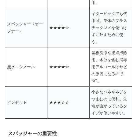
用。
ギターピックでも代
用可。筐体のプラス
スパッジャー（オー
★★★★☆
チックツメを傷つけ
プナー）
ずに外すために使
う。
基板洗浄や接点掃除
用。水分を含む消毒
無水エタノール
★★★★☆
用アルコールはサビ
の原因になるので
NG。
小さなバネやネジを
つまむのに便利。先
ピンセット
★★★☆☆
端が曲がっているタ
イプが使いやすい。
スパッジャーの重要性