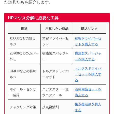
た道具たちを紹介します。
HPマウス分解に必要な工具
用途
用意したい商品
購入リンク
X3000などの隠し
精密ドライバーセ
精密ドライバーセ
ネジ
ット
ットを購入する
Z3700などのカバー
樹脂製スパッジャ
樹脂製スパッジャ
外し
ー
ーを購入する
トルクスドライバ
OMENなどの特殊
トルクスドライバ
ーセットを購入す
ネジ
ーセット
る
ホイール・センサ
エアダスター・無
清掃用品セットを
ー清掃
水エタノール
購入する
接点復活剤を購入
チャタリング対策
接点復活剤
する