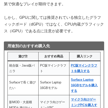
第で快適なプレイが期待できます。
しかし、GPUに関しては推奨されている独立したグラフ
ィックボード（dGPU）ではなく、CPU内蔵グラフィック
ス（iGPU）である点に注意が必要です。
用途別のおすすめ購入先
遊び方
おすすめ商品
購入リンク
統合版・Java版バ
PC版マインクラフ
PC版マインクラフ
ニラ
ト
トを購入する
Surface Laptop
Surfaceで長く遊び
Surface Laptop
16GBモデルを購入
たい
16GBモデル
する
マイクラ向けゲー
影MOD・大規模
マイクラ向けゲー
ミングPCを購入す
MODも遊びたい
ミングPC