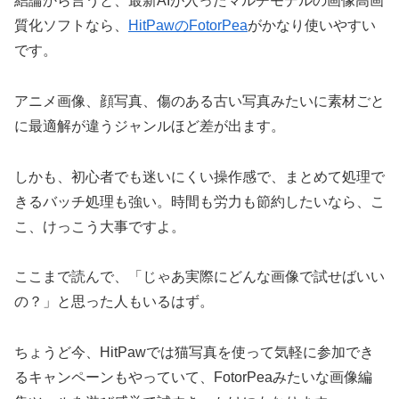
結論から言うと、最新AIが入ったマルチモデルの画像高画
質化ソフトなら、
HitPawのFotorPea
がかなり使いやすい
です。
アニメ画像、顔写真、傷のある古い写真みたいに素材ごと
に最適解が違うジャンルほど差が出ます。
しかも、初心者でも迷いにくい操作感で、まとめて処理で
きるバッチ処理も強い。時間も労力も節約したいなら、こ
こ、けっこう大事ですよ。
ここまで読んで、「じゃあ実際にどんな画像で試せばいい
の？」と思った人もいるはず。
ちょうど今、HitPawでは猫写真を使って気軽に参加でき
るキャンペーンもやっていて、FotorPeaみたいな画像編