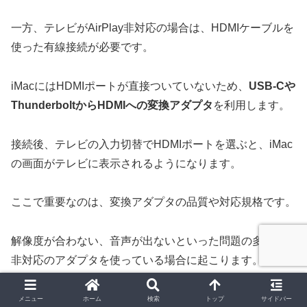
一方、テレビがAirPlay非対応の場合は、HDMIケーブルを
使った有線接続が必要です。
iMacにはHDMIポートが直接ついていないため、
USB-Cや
ThunderboltからHDMIへの変換アダプタ
を利用します。
接続後、テレビの入力切替でHDMIポートを選ぶと、iMac
の画面がテレビに表示されるようになります。
ここで重要なのは、変換アダプタの品質や対応規格です。
解像度が合わない、音声が出ないといった問題の多くは、
非対応のアダプタを使っている場合に起こります。
4K対応や音声出力機能付きのアダプタを選ぶことで、よ
メニュー
ホーム
検索
トップ
サイドバー